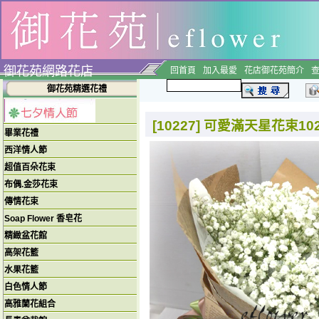
御花苑網路花店
回首頁
加入最愛
花店御花苑簡介
御花苑精選花禮
[10227] 可愛滿天星花束102
畢業花禮
西洋情人節
超值百朵花束
布偶.金莎花束
傳情花束
Soap Flower 香皂花
精緻盆花館
高架花籃
水果花籃
白色情人節
高雅蘭花組合