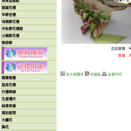
長青盆栽館
聖誕花禮
年節佳禮
母親節花禮
中秋節花禮館
父親節花禮
教師節
$
花店原價 :
$
售價 :
加入收藏夾
討論區
友善列印
開幕喬遷
追思花禮
升遷榮調
生產彌月
結業表揚
探訪慰問
大廳花
胸花