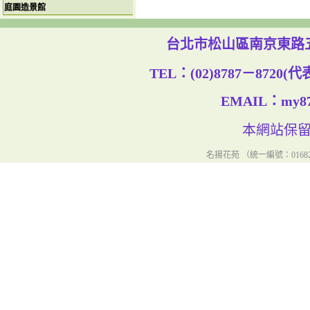
庭園造景館
台北市松山區南京東路五段
TEL：(02)8787－8720(
EMAIL：my8787
本網站保
名揚花苑 （統一編號：01682